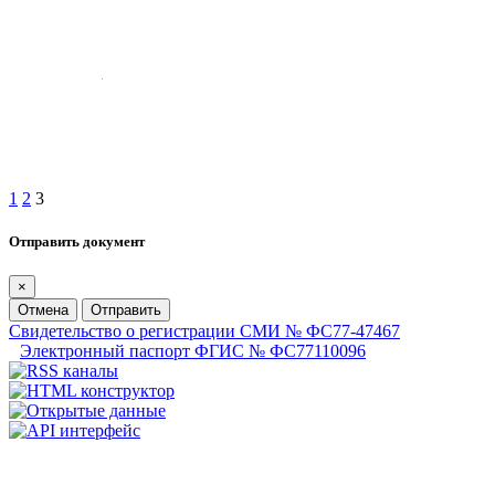
1
2
3
Отправить документ
×
Отмена
Отправить
Свидетельство о регистрации СМИ № ФС77-47467
Электронный паспорт ФГИС № ФС77110096