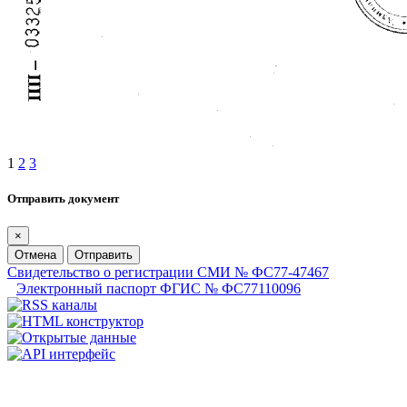
1
2
3
Отправить документ
×
Отмена
Отправить
Свидетельство о регистрации СМИ № ФС77-47467
Электронный паспорт ФГИС № ФС77110096