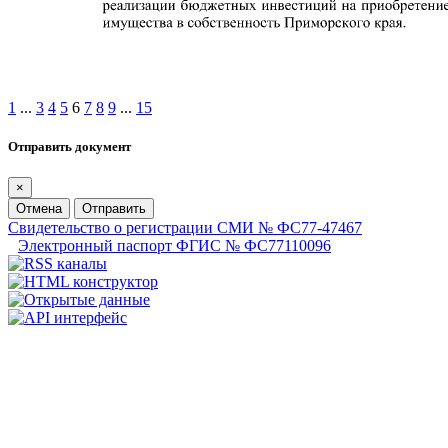
1
...
3
4
5
6
7
8
9
...
15
Отправить документ
×
Отмена
Отправить
Свидетельство о регистрации СМИ № ФС77-47467
Электронный паспорт ФГИС № ФС77110096