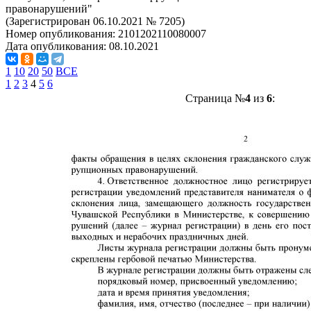
правонарушений"
(Зарегистрирован 06.10.2021 № 7205)
Номер опубликования:
2101202110080007
Дата опубликования:
08.10.2021
1
10
20
50
ВСЕ
1
2
3
4
5
6
Страница №
4
из
6
: