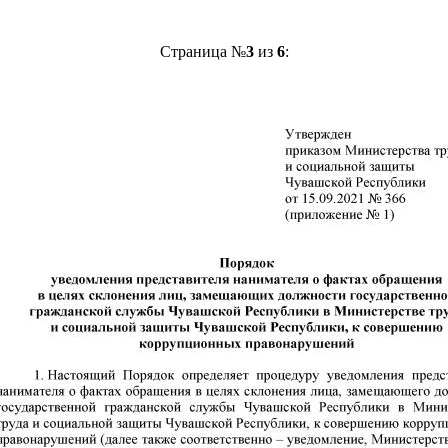
Страница №
3
из
6
: