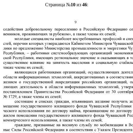
Страница №
10
из
46
: