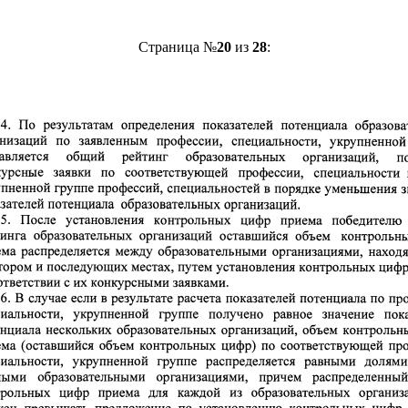
Страница №
20
из
28
: