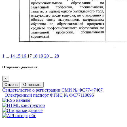
1
...
14
15
16
17
18
19
20
...
28
Отправить документ
×
Отмена
Отправить
Свидетельство о регистрации СМИ № ФС77-47467
Электронный паспорт ФГИС № ФС77110096