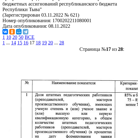
бюджетных ассигнований республиканского бюджета
Республики Тыва"
(Зарегистрирован 03.11.2022 № 621)
Номер опубликования:
1700202211080001
Дата опубликования:
08.11.2022
1
10
20
50
ВСЕ
1
...
14
15
16
17
18
19
20
...
28
Страница №
17
из
28
: