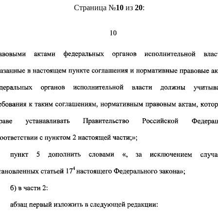
Страница №
10
из
20
: