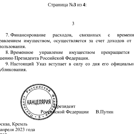
Страница №
3
из
4
: