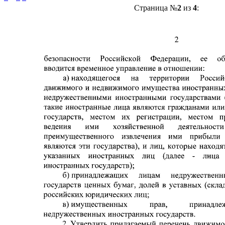
Страница №
2
из
4
: