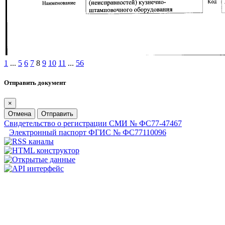
1
...
5
6
7
8
9
10
11
...
56
Отправить документ
×
Отмена
Отправить
Свидетельство о регистрации СМИ № ФС77-47467
Электронный паспорт ФГИС № ФС77110096