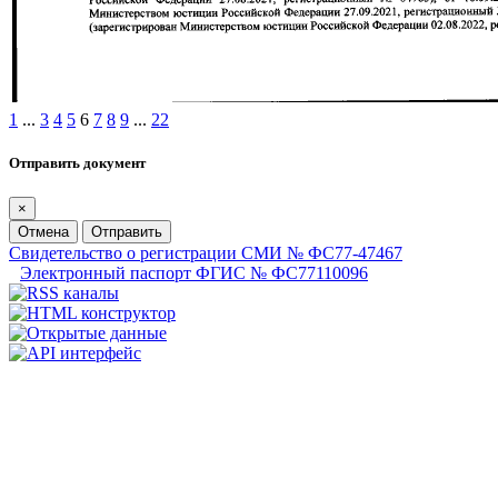
1
...
3
4
5
6
7
8
9
...
22
Отправить документ
×
Отмена
Отправить
Свидетельство о регистрации СМИ № ФС77-47467
Электронный паспорт ФГИС № ФС77110096