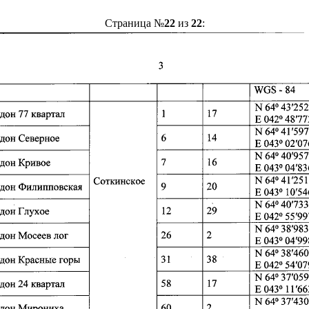
Страница №
22
из
22
: