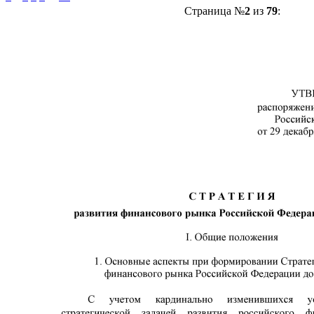
Страница №
2
из
79
: