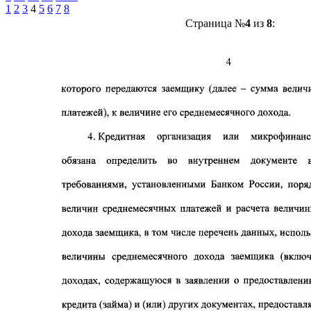
1
2
3
4
5
6
7
8
Страница №
4
из
8
: