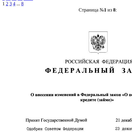
1
2
3
4
...
8
Страница №
1
из
8
: