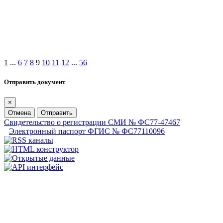
1
...
6
7
8
9
10
11
12
...
56
Отправить документ
×
Отмена
Отправить
Свидетельство о регистрации СМИ № ФС77-47467
Электронный паспорт ФГИС № ФС77110096