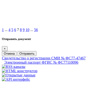
1
...
4
5
6
7
8
9
10
...
56
Отправить документ
×
Отмена
Отправить
Свидетельство о регистрации СМИ № ФС77-47467
Электронный паспорт ФГИС № ФС77110096