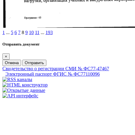
1
...
5
6
7
8
9
10
11
...
193
Отправить документ
×
Отмена
Отправить
Свидетельство о регистрации СМИ № ФС77-47467
Электронный паспорт ФГИС № ФС77110096