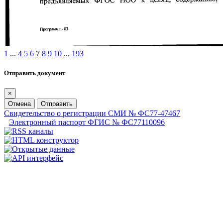
1
...
4
5
6
7
8
9
10
...
193
Отправить документ
×
Отмена
Отправить
Свидетельство о регистрации СМИ № ФС77-47467
Электронный паспорт ФГИС № ФС77110096