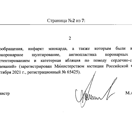
Страница №
2
из
7
: