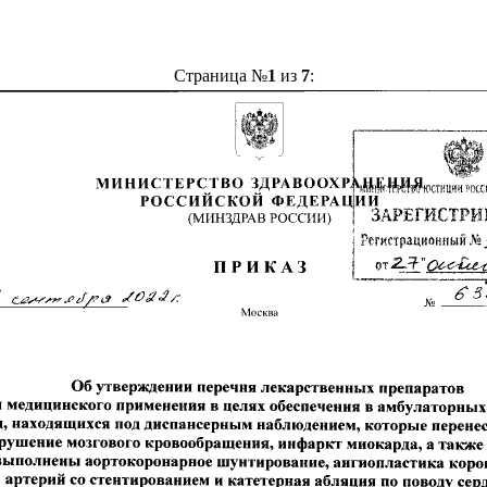
Страница №
1
из
7
: