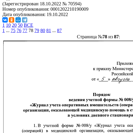
(Зарегистрирован 18.10.2022 № 70594)
Номер опубликования:
0001202210190009
Дата опубликования:
19.10.2022
1
10
20
50
ВСЕ
1
...
75
76
77
78
79
80
81
...
87
Страница №
78
из
87
: