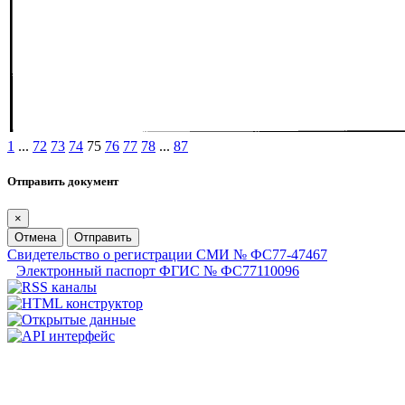
1
...
72
73
74
75
76
77
78
...
87
Отправить документ
×
Отмена
Отправить
Свидетельство о регистрации СМИ № ФС77-47467
Электронный паспорт ФГИС № ФС77110096