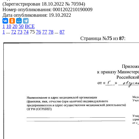
(Зарегистрирован 18.10.2022 № 70594)
Номер опубликования:
0001202210190009
Дата опубликования:
19.10.2022
1
10
20
50
ВСЕ
1
...
72
73
74
75
76
77
78
...
87
Страница №
75
из
87
: