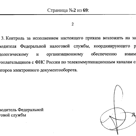
Страница №
2
из
69
: