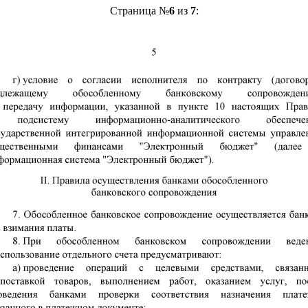
Страница №
6
из
7
: