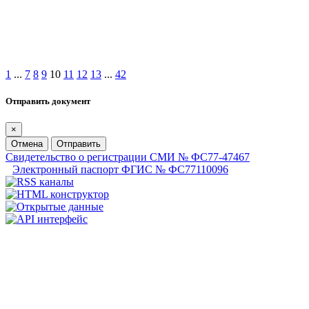
1
...
7
8
9
10
11
12
13
...
42
Отправить документ
×
Отмена
Отправить
Свидетельство о регистрации СМИ № ФС77-47467
Электронный паспорт ФГИС № ФС77110096