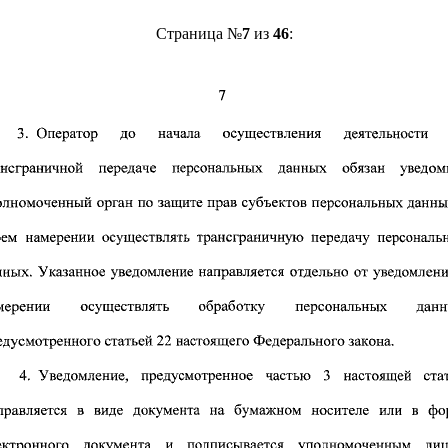
Страница №
7
из
46
: