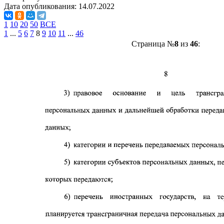
Дата опубликования:
14.07.2022
1
10
20
50
ВСЕ
1
...
5
6
7
8
9
10
11
...
46
Страница №
8
из
46
: