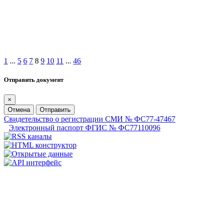
1
...
5
6
7
8
9
10
11
...
46
Отправить документ
×
Отмена
Отправить
Свидетельство о регистрации СМИ № ФС77-47467
Электронный паспорт ФГИС № ФС77110096