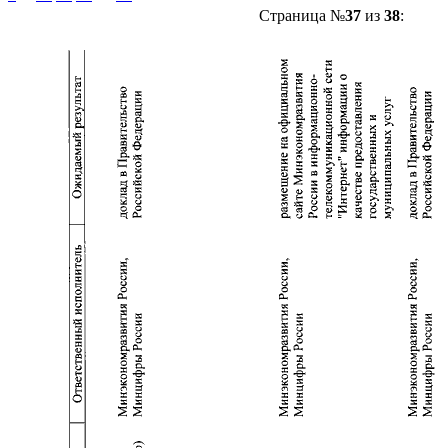
Страница №
37
из
38
: