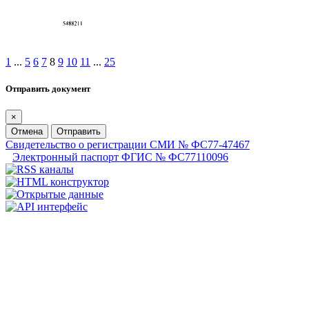
1
...
5
6
7
8
9
10
11
...
25
Отправить документ
×
Отмена
Отправить
Свидетельство о регистрации СМИ № ФС77-47467
Электронный паспорт ФГИС № ФС77110096