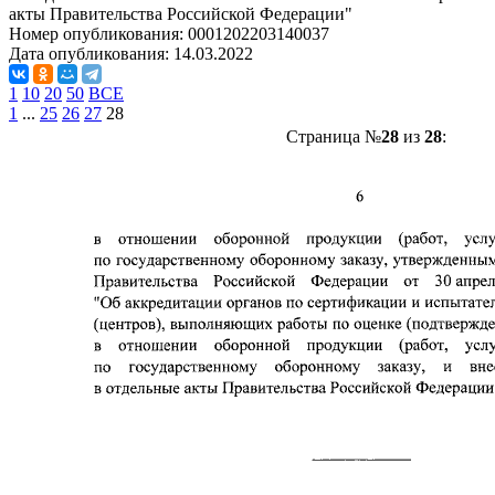
акты Правительства Российской Федерации"
Номер опубликования:
0001202203140037
Дата опубликования:
14.03.2022
1
10
20
50
ВСЕ
1
...
25
26
27
28
Страница №
28
из
28
: