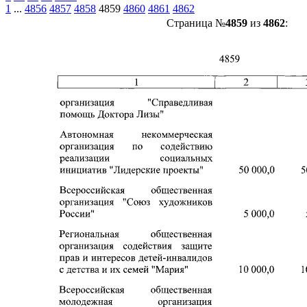
1
...
4856
4857
4858
4859
4860
4861
4862
Страница №
4859
из
4862
: