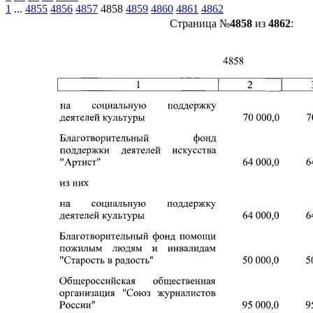
1
...
4855
4856
4857
4858
4859
4860
4861
4862
Страница №
4858
из
4862
: