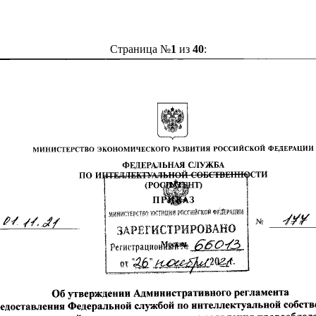
Страница №
1
из
40
: