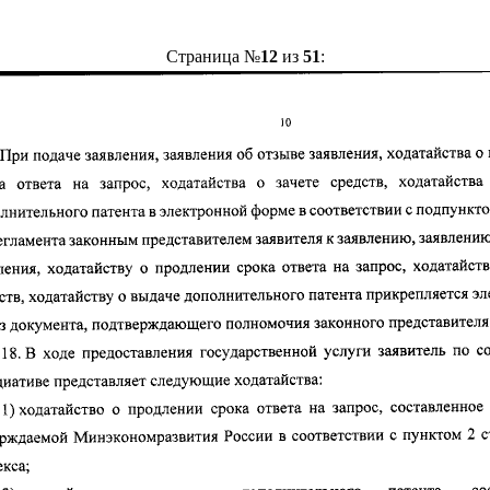
Страница №
12
из
51
: