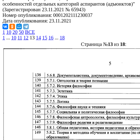
особенностей отдельных категорий аспирантов (адъюнктов)"
(Зарегистрирован 23.11.2021 № 65943)
Номер опубликования:
0001202111230037
Дата опубликования:
23.11.2021
1
10
20
50
ВСЕ
1
...
10
11
12
13
14
15
16
...
18
Страница №
13
из
18
: