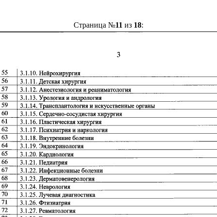
Страница №
11
из
18
: