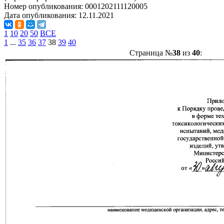
Номер опубликования:
0001202111120005
Дата опубликования:
12.11.2021
1
10
20
50
ВСЕ
1
...
35
36
37
38
39
40
Страница №
38
из
40
: