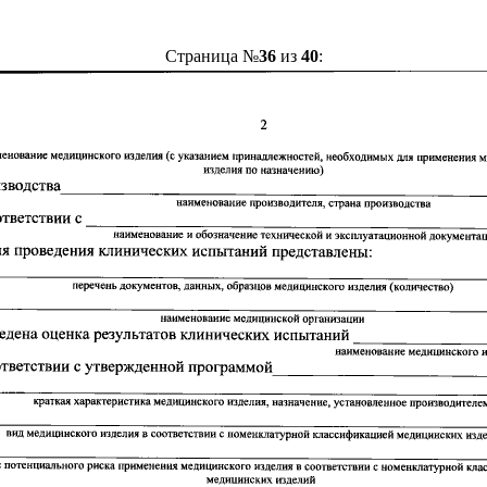
Страница №
36
из
40
: