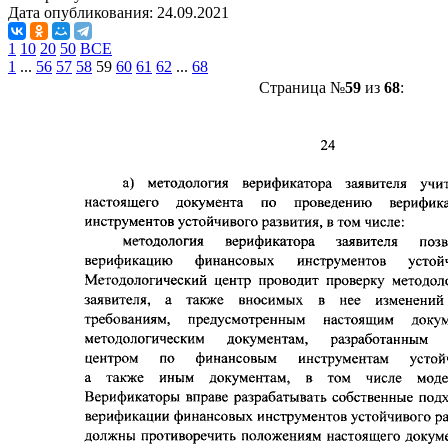
Дата опубликования:
24.09.2021
1
10
20
50
ВСЕ
1
...
56
57
58
59
60
61
62
...
68
Страница №
59
из
68
: