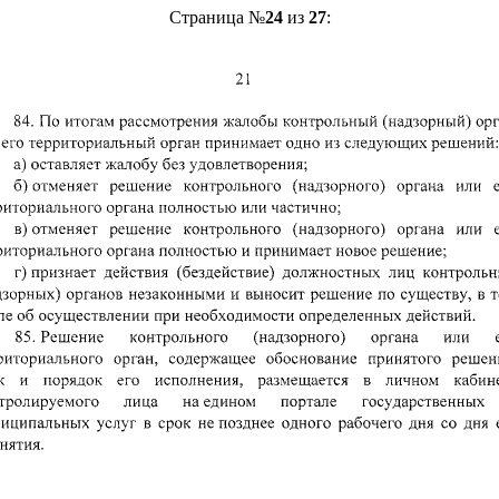
Страница №
24
из
27
: