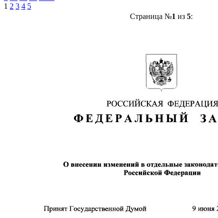
1
2
3
4
5
Страница №
1
из
5
: