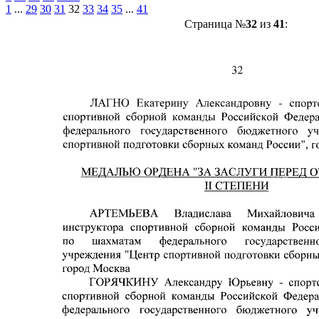
1
...
29
30
31
32
33
34
35
...
41
Страница №
32
из
41
: