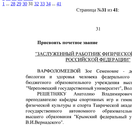
1
...
28
29
30
31
32
33
34
...
41
Страница №
31
из
41
: