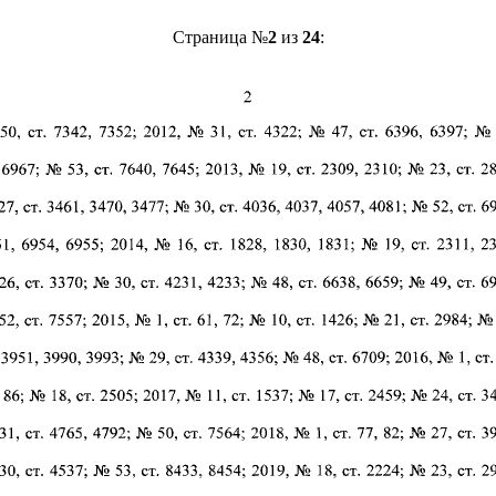
Страница №
2
из
24
: