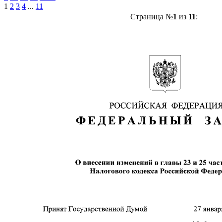
1
2
3
4
...
11
Страница №
1
из
11
: