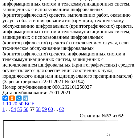
информационных систем и телекоммуникационных систем,
защищенных с использованием шифровальных
(криптографических) средств, выполнению работ, оказанию
услуг в области шифрования информации, техническому
обслуживанию шифровальных (криптографических) средств,
информационных систем и телекоммуникационных систем,
защищенных с использованием шифровальных
(криптографических) средств (за исключением случая, если
техническое обслуживание шифровальных
(криптографических) средств, информационных систем и
телекоммуникационных систем, защищенных с
использованием шифровальных (криптографических) средств,
осуществляется для обеспечения собственных нужд
юридического лица или индивидуального предпринимателя)"
(Зарегистрирован 22.01.2021 № 62194)
Номер опубликования:
0001202101250027
Дата опубликования:
25.01.2021
1
10
20
50
ВСЕ
1
...
54
55
56
57
58
59
60
...
62
Страница №
57
из
62
: