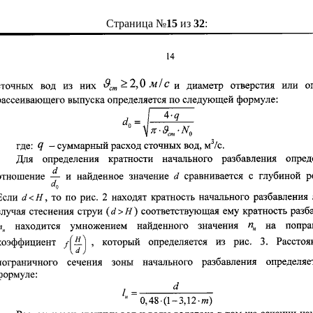
Страница №
15
из
32
: